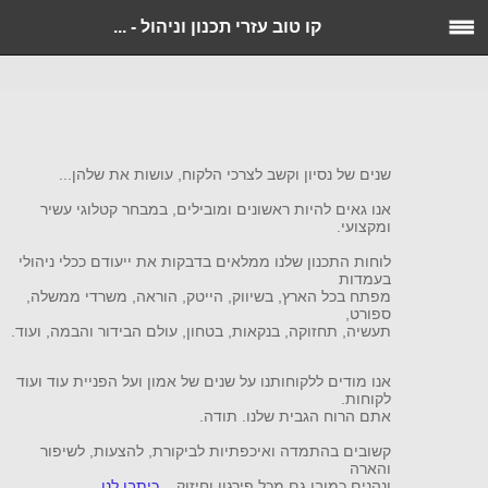
לוח תכנון מחיק, כלי ניהולי לתכנון פעילות, שיבוץ כח אדם, משימות, לוח
זמנים
קו טוב עזרי תכנון וניהול - ...
שנים של נסיון וקשב לצרכי הלקוח, עושות את שלהן...
אנו גאים להיות ראשונים ומובילים, במבחר קטלוגי עשיר
ומקצועי.
לוחות התכנון שלנו ממלאים בדבקות את ייעודם ככלי ניהולי
בעמדות
מפתח בכל הארץ,
בשיווק,
הייטק, הוראה, משרדי ממשלה,
ספורט,
תעשיה, תחזוקה, בנקאות, בטחון, עולם הבידור והבמה,
ועוד.
אנו מודים ללקוחותנו על שנים של אמון ועל הפניית עוד ועוד
לקוחות.
אתם הרוח הגבית שלנו. תודה.
קשובים בהתמדה ואיכפתיות לביקורת, להצעות, לשיפור
והארה
ונהנים כמובן גם מכל פירגון וחיזוק...
כיתבו לנו
.