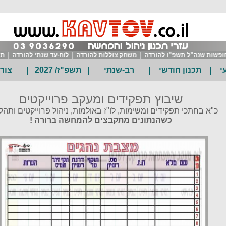
פשות שנה"ל תשפ"ו להורדה
|
משחק צוללות להורדה
|
לוח-עד שנתי להורדה
|
תכנו
י
|
תכנון חודשי
|
רב-שנתי
|
תשפ"ז/ 2027
|
צור
שיבוץ תפקידים ומעקב פרוייקטים
כ"א בחתכי תפקידים ומשימות, לו"ז באולמות, ניהול פרוייקטים ותהלי
כשהנתונים מתקבצים להמחשה ברורה !