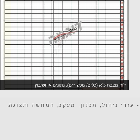
 ע ז ר י נ י ה ו ל , ת כ נ ו ן, מ ע ק ב, ה מ ח ש ה ות צ ו ג ה.