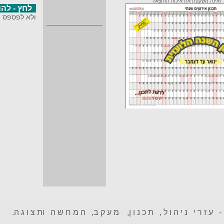
ד
ואינה משקפת את איכות התוצאה
לחץ - לה
ולא לפספס ה
______________
 ע ז ר י נ י ה ו ל , ת כ נ ו ן, מ ע ק ב, ה מ ח ש ה ות צ ו ג ה.