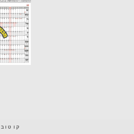
התמונה - להמחשה בלב
ק ו ט ו ב
-