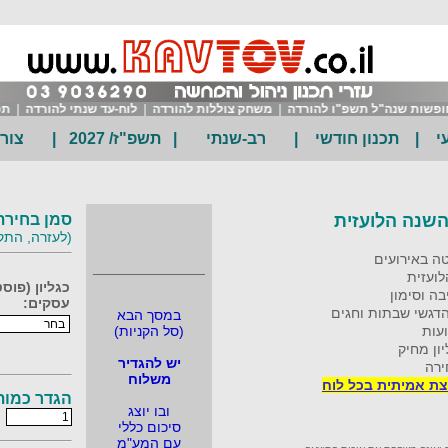
פשות שנה"ל תשפ"ו להורדה
|
משחק צוללות להורדה
|
לוח-עד שנתי להורדה
|
תכנו
י
|
תכנון חודשי
|
רב-שנתי
|
תשפ"ז/ 2027
|
צור
סמן בחירת
(לעזרה, התקשר 36290
טה באירועים
______________
לועזית
ה וסימון
עסקים:
הדגשי שבתות וחגים
במסך הבא
עות
(סל הקניות)
ון מחיק
יש להגדיר
ירה
משלוח
ת אמיתית בכל לוח
הגדר כמות
ובו יוצג
סיכום כללי
עם המע"מ