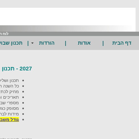
לוח חו
דף הבית
|
אודות
|
הורדות
|
תכנון שבוע
2027 - תכנון השנה הלועזית
תכנון ושלי
כל השנה ה
מחיק לכתיב
תאריכים ו
מספרי שבו
מסופק כגלי
מידות לבח
גודל משבצ